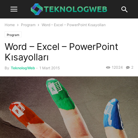
Home
Program
Word – Excel – PowerPoint Kısayolları
Program
Word – Excel – PowerPoint
Kısayolları
12024
2
By
TeknologWeb
-
1 Mart 2015