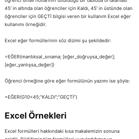
öğrenci sınav notlarının tutulduğu bir tabloda ortalaması
45′ in altında olan öğrenciler için Kaldı, 45′ in üstünde olan
öğrenciler için GEÇTİ bilgisi veren bir kullanım Excel eğer
kullanımı örneğidir.
Excel eğer formüllerinin söz dizimi şu şekildedir:
=EĞER(mantıksal_sınama; [eğer_doğruysa_değer];
[eğer_yanlışsa_değer])
Öğrenci örneğine göre eğer formülünün yazımı ise şöyle:
=EĞER(G10<45;”KALDI”;”GEÇTİ”)
Excel Örnekleri
Excel formülleri hakkındaki kısa makalemizin sonuna