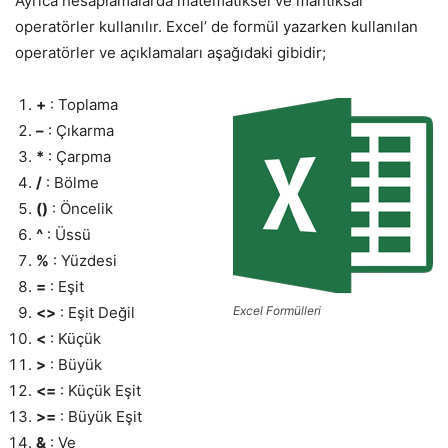
Ayrıca hesaplamalarda matematiksel ve mantıksal
operatörler kullanılır. Excel’ de formül yazarken kullanılan
operatörler ve açıklamaları aşağıdaki gibidir;
+
: Toplama
–
: Çıkarma
*
: Çarpma
/
: Bölme
()
: Öncelik
^
: Üssü
%
: Yüzdesi
=
: Eşit
<>
: Eşit Değil
Excel Formülleri
<
: Küçük
>
: Büyük
<=
: Küçük Eşit
>=
: Büyük Eşit
&
: Ve